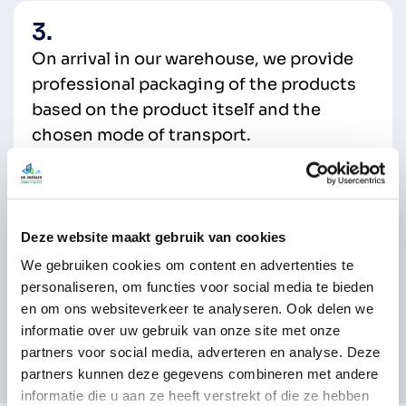
3.
On arrival in our warehouse, we provide
professional packaging of the products
based on the product itself and the
chosen mode of transport.
4.
Deze website maakt gebruik van cookies
After that, you can opt to pick up the lot
We gebruiken cookies om content en advertenties te
yourself, or have us deliver the products
personaliseren, om functies voor social media te bieden
using our transport network.
en om ons websiteverkeer te analyseren. Ook delen we
informatie over uw gebruik van onze site met onze
partners voor social media, adverteren en analyse. Deze
partners kunnen deze gegevens combineren met andere
informatie die u aan ze heeft verstrekt of die ze hebben