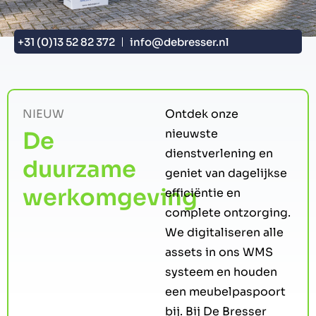
+31 (0)13 52 82 372
info@debresser.nl
NIEUW
Ontdek onze
nieuwste
De
dienstverlening en
duurzame
geniet van dagelijkse
werkomgeving
efficiëntie en
complete ontzorging.
We digitaliseren alle
assets in ons WMS
systeem en houden
een meubelpaspoort
bij. Bij De Bresser