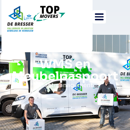
WMS en
Meubelpaspoort
Assetmanagement