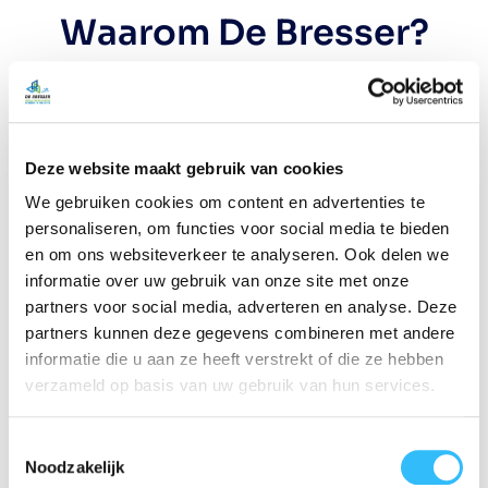
Waarom De Bresser?
Meer dan een eeuw vakmanschap, betrokken
mensen en heldere afspraken vormen de
basis van ons werk. Wij leveren maatwerk bij
elke internationale verhuizing en stemmen
Deze website maakt gebruik van cookies
onze dienstverlening af op uw situatie. Of
We gebruiken cookies om content en advertenties te
het nu gaat om een compleet gezin, een
personaliseren, om functies voor social media te bieden
bedrijfsverhuizing of een enkele kast, u krijgt
en om ons websiteverkeer te analyseren. Ook delen we
de zekerheid van een strak georganiseerde
informatie over uw gebruik van onze site met onze
partners voor social media, adverteren en analyse. Deze
operatie met oog voor detail.
partners kunnen deze gegevens combineren met andere
informatie die u aan ze heeft verstrekt of die ze hebben
verzameld op basis van uw gebruik van hun services.
Toestemmingsselectie
DIENSTEN
Noodzakelijk