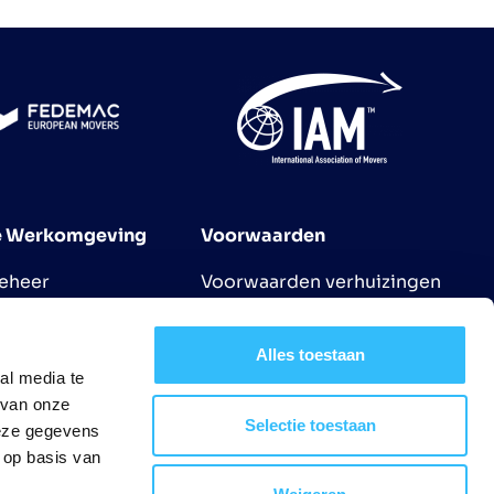
 Werkomgeving
Voorwaarden
eheer
Voorwaarden verhuizingen
agement
Algemene vervoerscondities
Voorwaarden
Alles toestaan
bedrijfsverhuizing
al media te
Voorwaarden logistieke
 van onze
Selectie toestaan
deze gegevens
services
 op basis van
CMR conditions