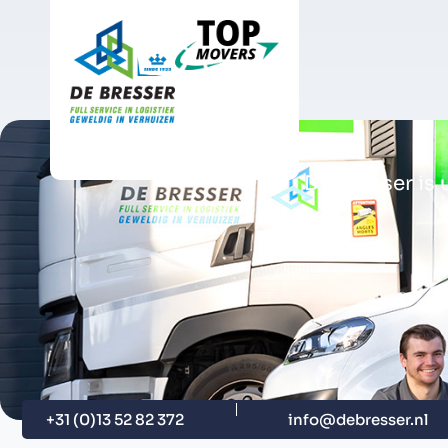
De Bresser is 
+31 (0)13 52 82 372
info@debresser.nl