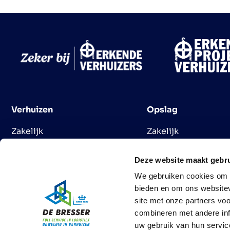
Verhuizen
Opslag
Zakelijk
Zakelijk
Particulier
Particulier
Internationaal
DIY opslag
Deze website maakt gebru
Zorg verhuizing
We gebruiken cookies om c
Duurzaam
bieden en om ons websitev
site met onze partners vo
combineren met andere inf
uw gebruik van hun servic